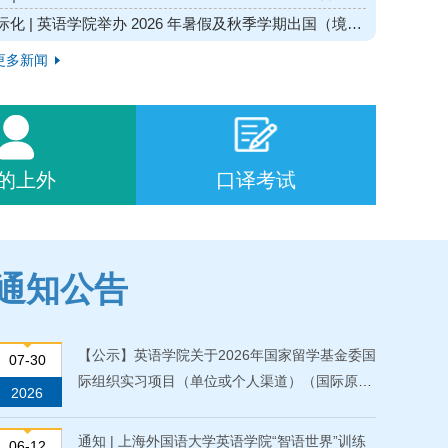
座谈会
际化 | 英语学院举办 2026 年暑假及秋季学期出国（境）
流行前培训
更多新闻
的上外
口译考试
通知公告
【公示】英语学院关于2026年国家留学基金委国
07-30
际组织实习项目（单位或个人渠道）（国际原子
2026
能机构）拟推荐名单的公示
通知 | 上海外国语大学英语学院“智语世界”训练
06-12