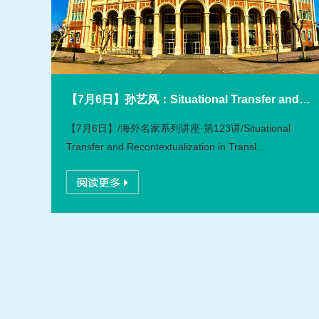
【7月6日】孙艺风：Situational Transfer and
Recontextualization in Translation
【7月6日】/海外名家系列讲座·第123讲/Situational
Transfer and Recontextualization in Transl...