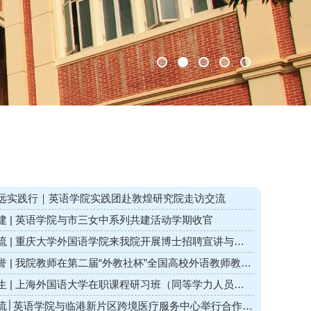
远实践行｜英语学院实践团赴敦煌研究院走访交流
建 | 英语学院与市三女中系列共建活动学期收官
流 | 重庆大学外国语学院来我院开展博士招聘宣讲与人
培养交流
誉 | 我院教师在第二届“外教社杯”全国高校外语教师教研
文大赛荣获佳绩
生 | 上海外国语大学在职课程研习班（同等学力人员申
请硕士学位） 英语语言文学专业2026年秋季招生简章
流│英语学院与临港新片区跨境医疗服务中心举行合作对