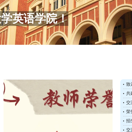
大学英语学院！
致
共
交
才
荣
论
招
交